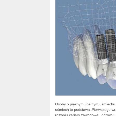
Osoby o pięknym i pełnym uśmiechu p
uśmiech to podstawa ‚Pierwszego wra
rozwoju kariery zawodowej. Zdrowy