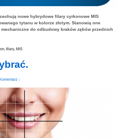
ć cechują nowe hybrydowe filary cyrkonowe MIS
wanego tytanu w kolorze złotym. Stanowią one
e i mechaniczne do odbudowy braków zębów przednich
kon
,
filary
,
MIS
ybrać.
Komentarz ↓