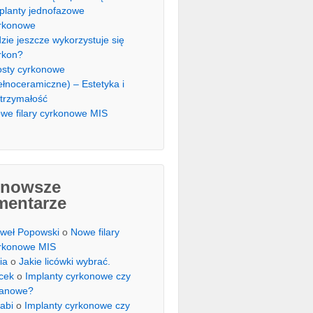
planty jednofazowe
rkonowe
zie jeszcze wykorzystuje się
rkon?
sty cyrkonowe
ełnoceramiczne) – Estetyka i
trzymałość
we filary cyrkonowe MIS
jnowsze
mentarze
weł Popowski
o
Nowe filary
rkonowe MIS
ia
o
Jakie licówki wybrać.
cek
o
Implanty cyrkonowe czy
tanowe?
rabi
o
Implanty cyrkonowe czy