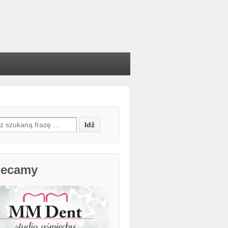
h for:
lecamy