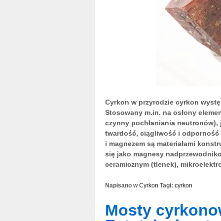
Cyrkon w przyrodzie cyrkon występu
Stosowany m.in. na osłony elemen
czynny pochłaniania neutronów), j
twardość, ciągliwość i odporność
i magnezem są materiałami konstr
się jako magnesy nadprzewodnikow
ceramicznym (tlenek), mikroelektron
Napisano w
Cyrkon
Tagi:
cyrkon
Mosty cyrkono