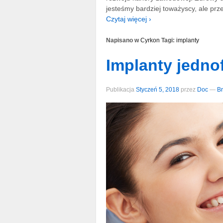
jesteśmy bardziej toważyscy, ale pr
Czytaj więcej ›
Napisano w
Cyrkon
Tagi:
implanty
Implanty jedn
Publikacja
Styczeń 5, 2018
przez
Doc
—
Br