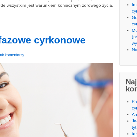
Im
zede wszystkim jest warunkiem koniecznym zdrowego życia.
cy
Gd
cy
Mo
(p
ofazowe cyrkonowe
wy
No
ak komentarzy ↓
Na
ko
Pa
cy
An
Ja
ty
ta