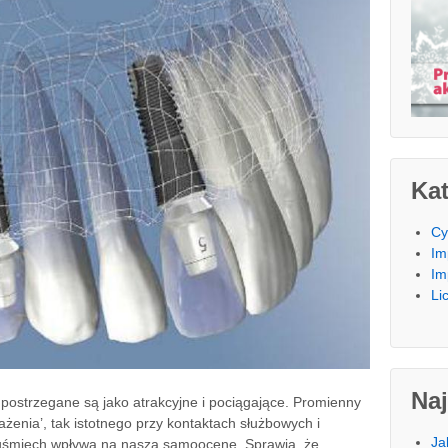
Kat
Cy
Im
Im
Li
Na
ostrzegane są jako atrakcyjne i pociągające. Promienny
żenia’, tak istotnego przy kontaktach służbowych i
Ja
 uśmiech wpływa na naszą samoocenę. Sprawia, że