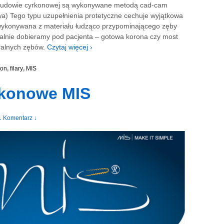
dbudowie cyrkonowej są wykonywane metodą cad-cam
a) Tego typu uzupełnienia protetyczne cechuje wyjątkowa
 wykonywana z materiału łudząco przypominającego zęby
dualnie dobieramy pod pacjenta – gotowa korona czy most
uralnych zębów.
Czytaj więcej ›
kon
,
filary
,
MIS
rkonowe MIS
1 Komentarz ↓