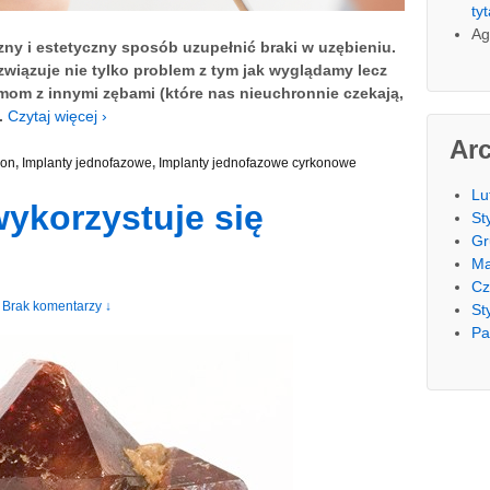
ty
Ag
ny i estetyczny sposób uzupełnić braki w uzębieniu.
związuje nie tylko problem z tym jak wyglądamy lecz
mom z innymi zębami (które nas nieuchronnie czekają,
.
Czytaj więcej ›
Ar
kon
,
Implanty jednofazowe
,
Implanty jednofazowe cyrkonowe
Lu
wykorzystuje się
St
Gr
Ma
Cz
Brak komentarzy ↓
St
Pa