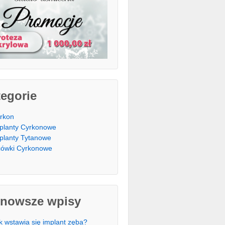
egorie
rkon
planty Cyrkonowe
planty Tytanowe
cówki Cyrkonowe
jnowsze wpisy
k wstawia się implant zęba?