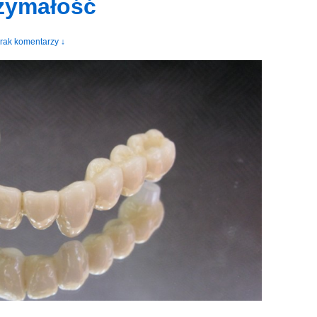
rzymałość
rak komentarzy ↓