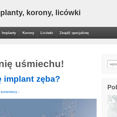
lanty, korony, licówki
Implanty
Korony
Licówki
Znajdź specjalistę
nię uśmiechu!
Searc
ę implant zęba?
Po
 komentarzy ↓