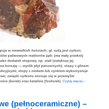
je w niewielkich ilościach; gł. rudą jest cyrkon.
tów paliwowych reaktorów jądr. (ma mały przekrój
ako dodatek stopowy, np. stali (zwiększa jej
 na korozję — wyrób płyt pancernych); stopy z glinem
ukcyjnymi; stopy z niobem lub cynkiem wykorzystuje
e; związki cyrkonu stosuje się w przemyśle
ice (borek) oraz katalizie (fosforek).
Czytaj więcej ›
we (pełnoceramiczne) –